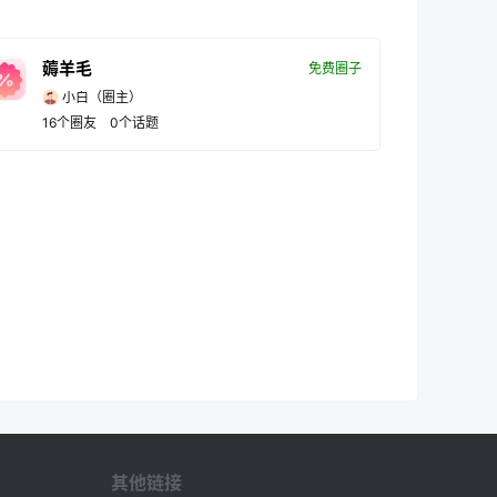
薅羊毛
免费圈子
小白
（圈主）
16
个圈友
0
个话题
其他链接