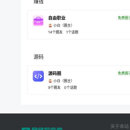
赚钱
自由职业
免费圈
小白
（圈主）
14
个圈友
1
个话题
源码
源码圈
免费圈
小白
（圈主）
9
个圈友
0
个话题
关于本站