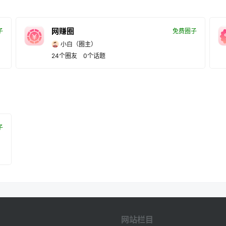
网赚圈
子
免费圈子
小白
（圈主）
24
个圈友
0
个话题
子
网站栏目