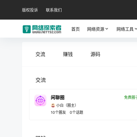
版权投诉
联系我们
首页
网络资源
网络工具
交流
赚钱
源码
交流
闲聊圈
免费圈
小白
（圈主）
10
个圈友
0
个话题