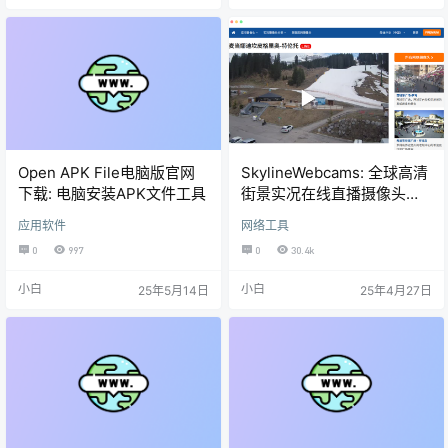
Open APK File电脑版官网
SkylineWebcams: 全球高清
下载: 电脑安装APK文件工具
街景实况在线直播摄像头网
站
应用软件
网络工具
0
997
0
30.4k
小白
小白
25年5月14日
25年4月27日