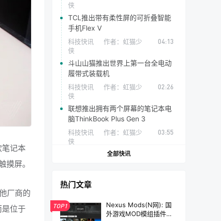
侠
TCL推出带有柔性屏的可折叠智能
手机Flex V
科技快讯
作者：
虹猫少
04:13
侠
斗山山猫推出世界上第一台全电动
履带式装载机
科技快讯
作者：
虹猫少
02:26
侠
联想推出拥有两个屏幕的笔记本电
脑ThinkBook Plus Gen 3
科技快讯
作者：
虹猫少
03:55
侠
这款笔记本
全部快讯
触摸屏。
热门文章
他厂商的
Nexus Mods(N网): 国
TOP1
，而是位于
外游戏MOD模组插件资