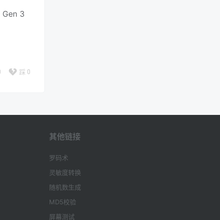
 Gen 3
0
踩
0
其他链接
罗码术
灵敏度转换
随机数生成
MD5校验
屏幕测试