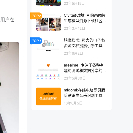
源下载网站
23年5月15日
Civitai(C站): AI绘画图片
TOP2
让用户在
生成模型资源下载社区网
站
23年3月12日
鸠摩搜书: 强大的电子书
TOP3
资源文档搜索引擎工具
23年6月2日
arealme: 专注于各种有
趣的测试和数据分享的网
站
23年5月30日
midomi:在线电脑网页版
听歌识曲音乐识别工具
16年6月5日