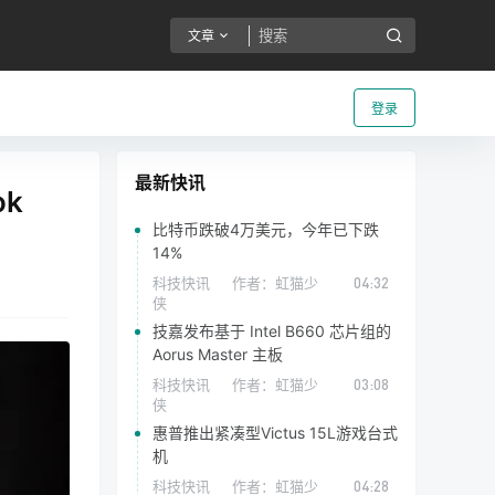
文章
登录
最新快讯
k
比特币跌破4万美元，今年已下跌
14%
科技快讯
作者：
虹猫少
04:32
侠
技嘉发布基于 Intel B660 芯片组的
Aorus Master 主板
科技快讯
作者：
虹猫少
03:08
侠
惠普推出紧凑型Victus 15L游戏台式
机
科技快讯
作者：
虹猫少
04:28