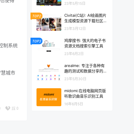
这也使得
源下载网站
23年5月15日
Civitai(C站): AI绘画图片
TOP2
生成模型资源下载社区网
站
23年3月12日
鸠摩搜书: 强大的电子书
TOP3
控制系统
资源文档搜索引擎工具
23年6月2日
arealme: 专注于各种有
趣的测试和数据分享的网
智慧城市
站
23年5月30日
midomi:在线电脑网页版
听歌识曲音乐识别工具
16年6月5日
0
踩
0