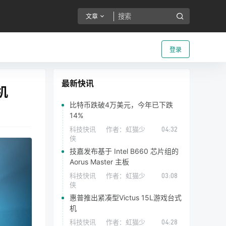
文章
登录
最新快讯
机
比特币跌破4万美元，今年已下跌
14%
科技快讯
作者：
虹猫少
04:32
侠
技嘉发布基于 Intel B660 芯片组的
Aorus Master 主板
科技快讯
作者：
虹猫少
03:08
侠
惠普推出紧凑型Victus 15L游戏台式
机
科技快讯
作者：
虹猫少
04:28