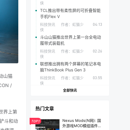
侠
TCL推出带有柔性屏的可折叠智能
手机Flex V
科技快讯
作者：
虹猫少
04:13
侠
斗山山猫推出世界上第一台全电动
履带式装载机
科技快讯
作者：
虹猫少
02:26
侠
联想推出拥有两个屏幕的笔记本电
脑ThinkBook Plus Gen 3
动山猫
科技快讯
作者：
虹猫少
03:55
侠
ON /
全部快讯
热门文章
世界上第
Nexus Mods(N网): 国
铲斗和动
TOP1
外游戏MOD模组插件资