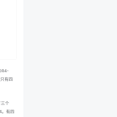
DR4-
上只有四
共有三个
x4。有四