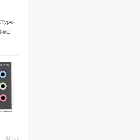
Type-
太网接口
0
踩
0