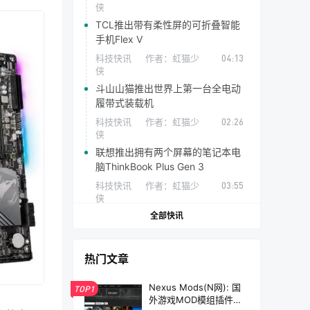
侠
TCL推出带有柔性屏的可折叠智能
手机Flex V
科技快讯
作者：
虹猫少
04:13
侠
斗山山猫推出世界上第一台全电动
履带式装载机
科技快讯
作者：
虹猫少
02:26
侠
联想推出拥有两个屏幕的笔记本电
脑ThinkBook Plus Gen 3
科技快讯
作者：
虹猫少
03:55
侠
全部快讯
热门文章
Nexus Mods(N网): 国
TOP1
外游戏MOD模组插件资