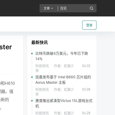
文章
登录
最新快讯
ter
比特币跌破4万美元，今年已下跌
14%
科技快讯
作者：
虹猫少
04:32
侠
技嘉发布基于 Intel B660 芯片组的
Aorus Master 主板
和H610
科技快讯
作者：
虹猫少
03:08
处理器。值
侠
持最新的
惠普推出紧凑型Victus 15L游戏台式
机
。
科技快讯
作者：
虹猫少
04:28