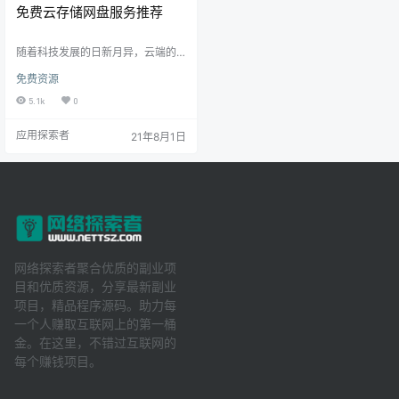
免费云存储网盘服务推荐
随着科技发展的日新月异，云端的
概念越来越深入人心，在网盘备份
免费资源
文件也成为越来越多人的习惯，国
内的网盘服务也如雨后春笋一样越
5.1k
0
来越多，各个厂商因为竞争需要相
互大打价格战，用户因此得到不少
应用探索者
21年8月1日
好处。 不过好景不长，随着监管的
加强以及盈利前景不及预期，不少
的网盘服务慢慢的消失了，包括有
些知名的互联网厂商如金山，360的
网盘服务也相继下线，现在依然坚
挺的似乎只有百度网盘。而百度可
能因为成本等问题对网盘有严格的
限速…
网络探索者聚合优质的副业项
目和优质资源，分享最新副业
项目，精品程序源码。助力每
一个人赚取互联网上的第一桶
金。在这里，不错过互联网的
每个赚钱项目。