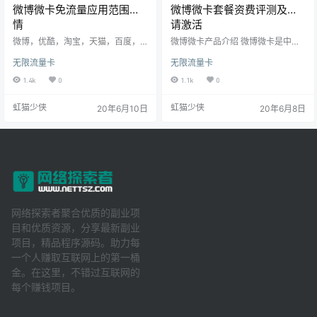
微博微卡免流量应用范围详
微博微卡套餐资费评测及申
情
请激活
微博，优酷，淘宝，天猫，百度，
微博微卡产品介绍 微博微卡是中国
百度地图，一直播，秒拍，千千音
联通和微博联合推出的号卡产品 使
无限流量卡
无限流量卡
乐(原百度音乐，新增~，需激活免
用微博微卡随时随地享专属应用免
流)、百度网盘(新增~，需超级会员
流量特权。 免流应用及特权 •免流
1.4k
0
1.1k
0
激活免流)、百度贴吧、百度糯米、
应用 天猫、微博、手机淘宝、百度
百度输入法、百度知道、百度文
等主流app免流量。 *点击查看更多
虹猫少侠
虹猫少侠
20年6月10日
20年6月8日
库、百度翻译、百度理财、百度百
微博微卡免流量应用范围详情 •免费
科、秒懂百科，具体免流范围可见
配送 单卡手机神器 双卡手机必备，
【特权】-【免流量特权】-【百度
免费申请送货上门。 •流量放心用
系列APP免流范围】。 【温馨提
套餐外全国1元/800MB/日。 •亲情
示】 1、为享受免流，需要在微博、
号拨打免费 可添加5个联通号码 全
优酷、百度地图、百度、秒拍、一
国拨打免费。 套餐及资费详情…
直播、手机淘宝和天猫的手机…
网络探索者聚合优质的副业项
目和优质资源，分享最新副业
项目，精品程序源码。助力每
一个人赚取互联网上的第一桶
金。在这里，不错过互联网的
每个赚钱项目。