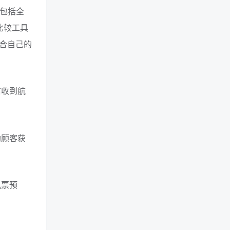
，包括全
比较工具
合自己的
信收到航
助顾客获
机票预