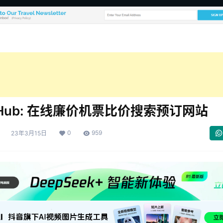
htHub: 在线廉价机票比价搜索预订网站
0
959
23年3月15日