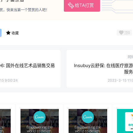
给TA打赏
赏，快来当第一个赞赏的人吧！
顶
0
收藏
网
ety6: 国外在线艺术品销售交易
Insubuy云舒保: 在线医疗旅
服务
15 9:00:24
2023-3-15 11: