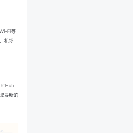
-Fi等
、机场
tHub
取最新的