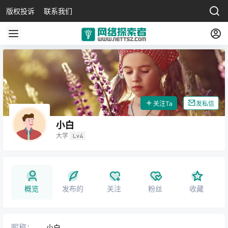
版权投诉
联系我们
关注Ta
发私信
小白
大学
Lv4
概览
发布的
关注
粉丝
收藏
昵称：
小白