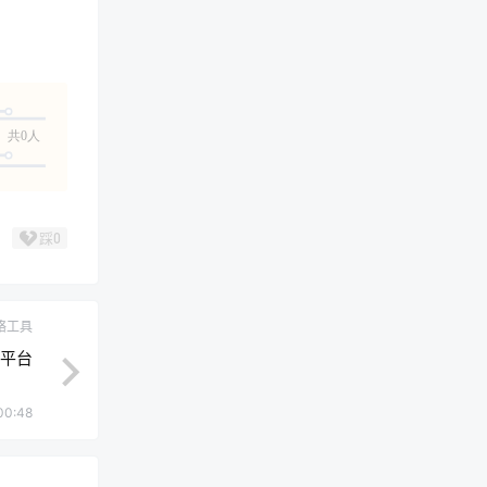
共0人
踩
0
络工具
程平台
00:48