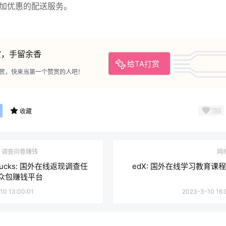
加优惠的配送服务。
赏，手留余香
给TA打赏
赏，快来当第一个赞赏的人吧！
顶
0
收藏
调查问卷赚钱
网
bucks: 国外在线返现调查任
edX: 国外在线学习教育课
众包赚钱平台
10 13:00:01
2023-3-10 16: