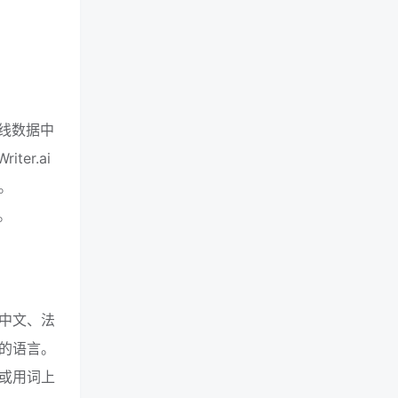
在线数据中
er.ai
。
性。
如中文、法
的语言。
法或用词上