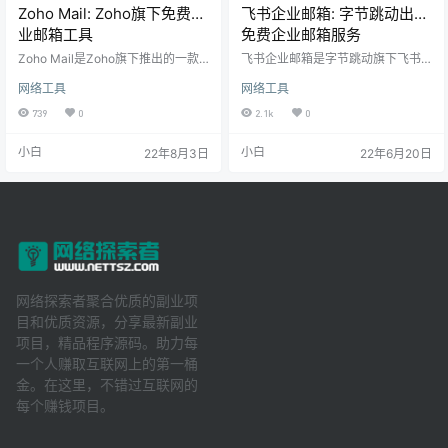
Zoho Mail: Zoho旗下免费企
飞书企业邮箱: 字节跳动出品
业邮箱工具
免费企业邮箱服务
Zoho Mail是Zoho旗下推出的一款
飞书企业邮箱是字节跳动旗下飞书
免费企业邮箱工具。邮件抵达率
出品的一个免费的在线企业邮箱工
网络工具
网络工具
高，数据加密，权威机构安全认
具。提供与即时沟通、日历深度整
证，深受知名企业信赖。纯净无广
合的免费企业邮箱服务，邮件可以
739
0
2.1k
0
告，5个邮箱账号免费 。通过高级邮
一键分享至沟通群组，信息同步更
箱功能获得良好的电子邮箱件体
及时、邮件准备更高效。 飞书企业
小白
小白
22年8月3日
22年6月20日
验。
邮箱与飞书日历、文档和聊天深度
融合，帮助企业成员轻松管理邮
件，无缝对接企业内外部协同。成
员可以在飞书上直接管理自己的企
业往来邮件，无需下载另外的客户
端，企业沟通协同从此更便捷。
网络探索者聚合优质的副业项
目和优质资源，分享最新副业
项目，精品程序源码。助力每
一个人赚取互联网上的第一桶
金。在这里，不错过互联网的
每个赚钱项目。