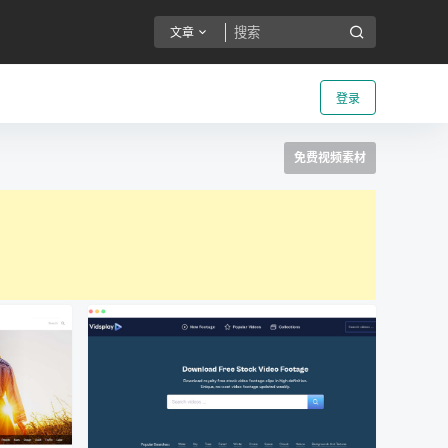
文章
登录
免费视频素材