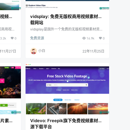
用视频素
vidsplay: 免费无版权商用视频素材下
载网站
版权商用视频
vidsplay是国外一个免费的无版权视频素材资源
设计、创意
下载网站。提供大量免费的视频素材，你可以下
3.2k
0
免费资源
16.9k
0
。其创建使
载后将其用于你的个人或者商业项目，不需要版
的创作者免
权，只需要进行来源署名即可。 Vidsplay由Sam
视频素材都
my Fontanez 于2010年创建和维护，他是一名
小白
年11月27日
22年11月25日
量，并且由
自由网络开发人员和数字视频电影摄影师。每隔
来获取内
几周就会上传新的视频素材并添加到网站目录
安全使用。
中。 你可以使用Vidsplay的免费视频素材的用途
上提供了每
包括：视频网站，博客，…
权图片素材
Videvo: Freepik旗下免费视频素材资
源下载平台