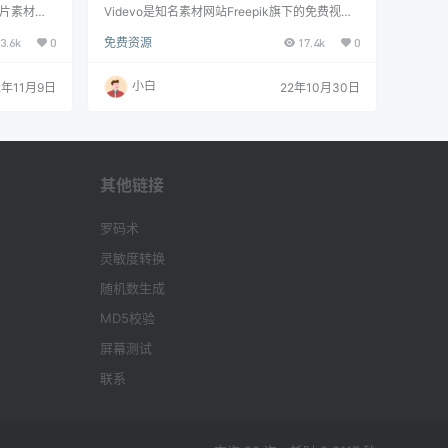
图片素材网
Videvo是知名素材网站Freepik旗下的免费视频
的可靠供应
素材资源下载平台。提供视频素材，AE视频模
3.6k
0
免费资源
17.4k
0
经发展成为
板，音频素材等各类影视素材资源，可以满足用
time是一
户日常的影视编辑制作需求。 Videvo的创建愿
亿张的高质
景是让视频素材的版权更便宜，并通过这样做使
小白
2年11月9日
22年10月30日
stime
世界各地的创作者能够产生更多具有创意的视觉
和平面设计
内容。 最初仅仅是作为一个免费的版权素材服务
商业、旅
开始运作的，后来也在内容库中添加了音频素材
和音乐曲目，以及500000+优质版权素材资…
其他链接
罗码术
灵敏度转换
随机数生成
MD5校验
屏幕测试
联系