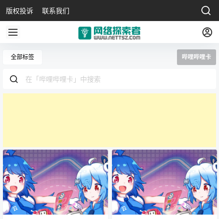
版权投诉
联系我们
全部标签
哔哩哔哩卡