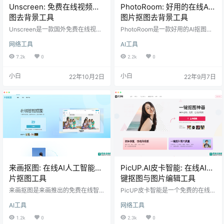
Unscreen: 免费在线视频抠
PhotoRoom: 好用的在线AI
图去背景工具
图片抠图去背景工具
Unscreen是一款国外免费在线视频
PhotoRoom是一款好用的AI抠图去
抠图去背景工具。提供在线视频与G
背景图片编辑工具。提供在线版以
网络工具
AI工具
IF动图抠图去除背景工具，可以帮助
及手机应用等版本，PhotoRoom的
用户快速进行一些常见的视频抠图
应用程序是一个免费工具，可以创
7.2k
0
2.2k
0
处理操作。
建令人惊叹的照片。有许多照片编
辑功能可用，例如照片修饰工具或
小白
小白
22年10月2日
22年9月7日
背景去除器。 在线AI图片抠图去背
景工具则可以通过AI人工智能技术快
速对图片完成抠图处理，免去复杂
的图片处理流程，而且所有功能都
是免费的。
来画抠图: 在线AI人工智能图
PicUP.AI皮卡智能: 在线AI一
片抠图工具
键抠图与图片编辑工具
来画抠图是来画推出的免费在线智
PicUP皮卡智能是一个免费的在线抠
能抠图工具。提供基于AI人工智能的
图工具。提供基于AI的抠图与图片编
AI工具
网络工具
强大抠图功能，让你真正实现发丝
辑处理等工具，可以进行一些常见
级抠图，轻松解决日常工作中的各
的图片处理操作。 皮卡智能PicUP.
1.2k
0
2.3k
0
种设计难题。 简单三步，快速完成
AI利用人工智能和计算机视觉的力