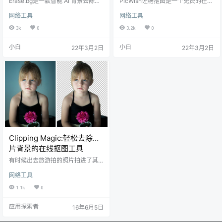
Erase.bg是一款智能 AI 背景去除和
PicWish佐糖抠图是一个免费的在线
图像编辑器工具，可以让你精确的
图片处理工具。提供在线抠图，图
网络工具
网络工具
编辑单个图片或批量编辑图像。使
像无损放大，图片去水印等工具，
用户能够轻松的去除图片的背景，
可以进行一些常见的图片处理操
3k
0
3.2k
0
按不同的比例调整图像大小并以各
作。 节省你的时间，精力和金钱，
种格式保存图像。
快速完成在线抠图，更换背景。10
小白
小白
22年3月2日
22年3月2日
0%免费。佐糖Picwish已经准备好
让你实现想法，释放想象力，释放
商业潜力。
Clipping Magic:轻松去除图
片背景的在线抠图工具
有时候出去旅游拍的照片拍进了其
他人，或者自己不太满意，就需要
网络工具
去除图片背景，用PHOTOSHOP的
话软件太过昂贵，安装不容易，最
1.1k
0
重要的是操作太复杂，一般人根本
不会用，所以今天给大家介绍一个
应用探索者
16年6月5日
傻瓜式的在线抠图网站，Clipping
Magic可以进行快速简单的去除图片