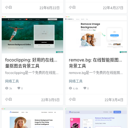
抠图操作 上传图片，一键抠图，完
量，提供各种各样的产品、素材和A
小白
小白
22年6月22日
22年4月27日
成人像提取 根据使用场景，选择剪
PI，为不同领域 的客户提供服务，
裁尺寸 替换图片背景，完成制作
包括设计行业、国内电商、跨境 电
商、证件照形象照处理APP、表情
制作小程序开发等，还包括新兴的P
OD（Print on demand）照片定制
打印按需印刷业务。
fococlipping: 好用的在线批
remove.bg: 在线智能抠图去
量抠图去背景工具
背景工具
fococlipping是一个免费的在线批量
remove.bg是一个免费的在线抠图工
抠图工具。可以让你通过AI人工智能
具。提供快速AI自动抠图工具，轻点
网络工具
网络工具
技术快速的删除图片的背景。除此
一下，即可在5秒钟内100%自动去
之外，还提供了一些额外的图片编
除图片背景。 凭借remove.bg智能
3k
0
4.4k
0
辑工具，用于裁剪图像或将删除的
的AI技术，你可以省去大量的编辑图
背景替换为你想要的自定义背景。
片时间，收获更多的乐趣。 无论是
小白
小白
22年3月5日
22年3月4日
处理完成后可以选择以 PNG 格式或
想让图片背景变透明（PNG），还
JPG 格式保存处理后的图像。
是给照片添加背景，都可以用remov
e.bg来实现，还有更多功能等待你
的发现。