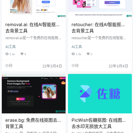
removal.ai: 在线AI智能抠图
retoucher: 在线AI智能抠图
去背景工具
去背景工具
removal.ai是一个免费的在线抠图工
retoucher是一个免费的在线智能抠
具。提供基于AI的抠图工具，可以让
图工具。提供基于AI技术的在线抠图
AI工具
AI工具
你使用人工智能技术免费快速的从
工具，让你可以免费快速的在线从
图像中去除背景以及更换背景等操
图像中删除背景，为真正有创意的
2.6k
0
2.3k
0
作。
任务节省你的时间和金钱。
小白
小白
22年3月4日
22年3月4日
erase.bg: 免费在线抠图去除
PicWish佐糖抠图: 在线图片
背景工具
去水印无损放大工具