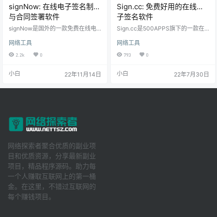
signNow: 在线电子签名制作
Sign.cc: 免费好用的在线电
与合同签署软件
子签名软件
signNow是国外的一款免费在线电
Sign.cc是500APPS旗下的一款在
子签名制作工具。提供先进的电子
线电子签名软件。电子签名是附加
网络工具
网络工具
签名解决方案，将合同管理提升到
到任何文档上的电子符号，旨在对
一个新的水平。借助signNow的签
文件进行签名。使用起来非常方
2.2k
0
793
0
名应用程序，可以直接从桌面或移
便，只需单击鼠标即可将电子签名
动设备使用具有法律约束力的电子
输入任何文档。你可以使用它为你
小白
小白
22年11月14日
22年7月30日
签名签署 PDF、发票、合同等文
的公司/组织创建电子签名。
件。 此外，配置基于角色的联机文
档签名顺序，并将可填写的 PDF 发
送给任意数量的收件人，以便收集
他们的电子签名。将你的文档转换
为可重复使用的模板，并节省为签
名者准备文档的时间…
网络探索者聚合优质的副业项
目和优质资源，分享最新副业
项目，精品程序源码。助力每
一个人赚取互联网上的第一桶
金。在这里，不错过互联网的
每个赚钱项目。