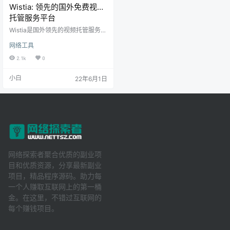
Wistia: 领先的国外免费视频
托管服务平台
Wistia是国外领先的视频托管服务平
台网站。提供可靠的视频托管加
网络工具
速，视频营销数据分析等工具，可
以帮助你更好的托管分发网站的视
2.1k
0
频文件。
小白
22年6月1日
网络探索者聚合优质的副业项
目和优质资源，分享最新副业
项目，精品程序源码。助力每
一个人赚取互联网上的第一桶
金。在这里，不错过互联网的
每个赚钱项目。