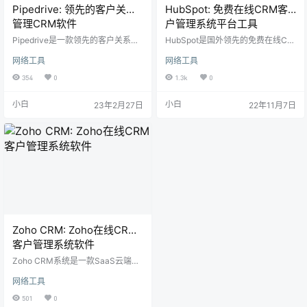
Pipedrive: 领先的客户关系
HubSpot: 免费在线CRM客
管理CRM软件
户管理系统平台工具
Pipedrive是一款领先的客户关系管
HubSpot是国外领先的免费在线CR
理（CRM）软件，它帮助用户管理
M客户管理系统平台。拥有营销、销
网络工具
网络工具
和跟进销售和业务流程。该软件使
售、内容管理和客户服务所需的所
用直观的界面和易于使用的工具来
有工具和集成。平台上的每个工具
354
0
1.3k
0
管理销售流程和跟踪客户信息。 Pip
都很强大，使你的整个团队可以轻
edrive的特点和功能 管理销售流程
松地协同工作，凭借超过 1160+ 集
小白
小白
23年2月27日
22年11月7日
Pipedrive提供了一套强大的工具，
成和创建自定义应用程序的能力，
帮助用户管理整个销售流程，从线
还可以自定义 HubSpot 以适应你的
索到交易，直至客户满意度的追
业务。
踪。这些工具可帮助销售团队更好
地管理销售机会、跟进客户、实现
目标和提高销售效率。 跟踪客户信
息…
Zoho CRM: Zoho在线CRM
客户管理系统软件
Zoho CRM系统是一款SaaS云端在
线CRM客户管理系统，多次荣获CR
网络工具
M系统国际大奖。180多个国家的25
万+企业在Zoho CRM系统帮助下，
501
0
管理客户关系，提高销售线索转化