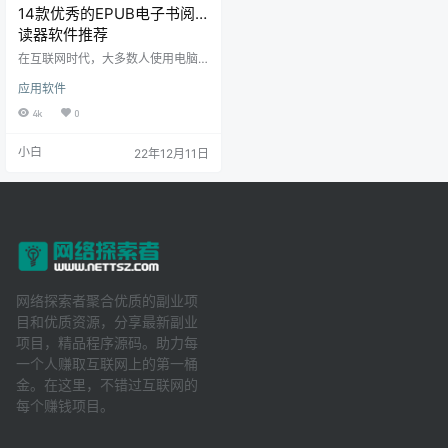
14款优秀的EPUB电子书阅
读器软件推荐
在互联网时代，大多数人使用电脑
和手机来观看电子书，而不是阅读
应用软件
真正的书籍。而电子书又有非常多
的文件格式，并非所有电子书阅读
4k
0
器都支持所有的电子书格式。因此
有时我们可能需要一些特殊的电子
小白
22年12月11日
书阅读器来阅读不同的电子书格
式。其中最为常见的就是EPUB阅读
器，EPUB阅读器支持EPUB文件格
式以及其他流行的电子书格式。 本
文将通过简单的介绍推荐几款优秀
的免费ePub阅读器软件，所有内容
均基于个人体验，文章内排名…
网络探索者聚合优质的副业项
目和优质资源，分享最新副业
项目，精品程序源码。助力每
一个人赚取互联网上的第一桶
金。在这里，不错过互联网的
每个赚钱项目。