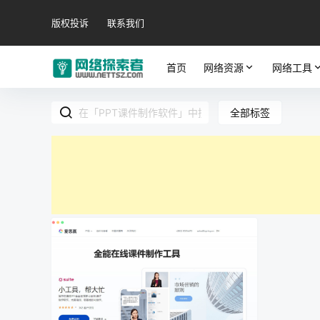
版权投诉
联系我们
首页
网络资源
网络工具
全部标签