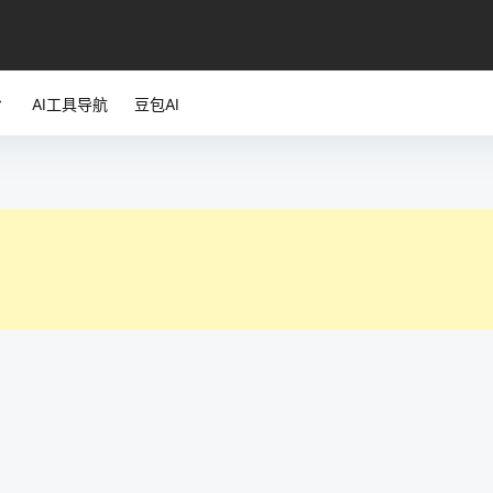
AI工具导航
豆包AI