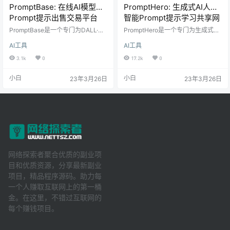
PromptBase: 在线AI模型
PromptHero: 生成式AI人工
Prompt提示出售交易平台
智能Prompt提示学习共享网
站
PromptBase是一个专门为DALL·
PromptHero是一个专门为生成式人
E、Midjourney、Stable Diffusion
工智能（Generative AI）提供搜索
AI工具
AI工具
和ChatGPT等人工智能模型提供优
提示（Prompt）的网站，它可以帮
质prompt的在线市场。旨在为prom
助用户使用不同的AI模型来创造出惊
3.1k
0
17.2k
0
pt工程师和prompt使用者提供一个
人的图像、文本和音乐。PromptHe
便捷、高效、有价值的平台，让他
ro的目标是让每个人都能轻松地掌握
小白
小白
23年3月26日
23年3月26日
们可以轻松地买卖、分享、发现各
生成式AI的技巧，发挥自己的创造
种优质的prompt。 prompt是一种通
力，享受AI艺术的乐趣。 PromptHe
过输入一些关键词或短语来激活AI模
ro是一个由一群热爱AI艺术的人创建
型的能力，并生成想要的输出，比
的网站，于2021年底正式上线，目
如图片、文本、代码…
前已经拥有了数千名注册用户和数…
网络探索者聚合优质的副业项
目和优质资源，分享最新副业
项目，精品程序源码。助力每
一个人赚取互联网上的第一桶
金。在这里，不错过互联网的
每个赚钱项目。