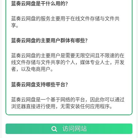
蓝奏云网盘是干什么用的？
蓝奏云网盘的服务主要用于在线文件存储与文件共
享。
蓝奏云网盘的主要用户群体有哪些？
蓝奏云网盘的主要用户是需要无限空间且不限速的在
线文件存储与文件共享的个人，媒体专业人士，开发
者，以及电商用户。
蓝奏云网盘支持哪些平台？
蓝奏云网盘是一个基于网络的平台，因此你可以通过
浏览器直接进行使用，无需安装任何应用程序。
访问网站