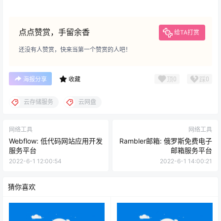
点点赞赏，手留余香
给TA打赏
还没有人赞赏，快来当第一个赞赏的人吧！
顶
0
踩
0
海报分享
收藏
云存储服务
云网盘
网络工具
网络工具
Webflow: 低代码网站应用开发
Rambler邮箱: 俄罗斯免费电子
服务平台
邮箱服务平台
2022-6-1 12:00:54
2022-6-1 14:00:21
猜你喜欢