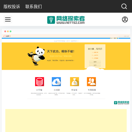
版权投诉
联系我们