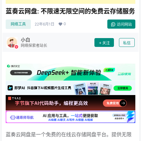
蓝奏云网盘: 不限速无限空间的免费云存储服务
0
网络工具
22年6月1日
访问网站
小白
关注
私信
网络探索者站长
蓝奏云网盘是一个免费的在线云存储网盘平台。提供无限