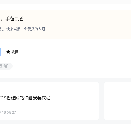
赏，手留余香
赏，快来当第一个赞赏的人吧！
收藏
展插件
x VPS搭建网站详细安装教程
 19:05:27