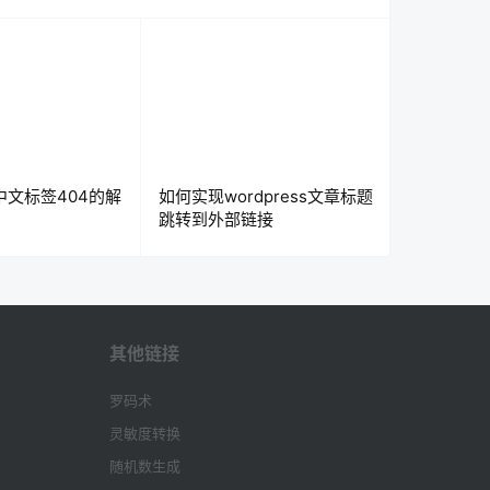
ss中文标签404的解
如何实现wordpress文章标题
跳转到外部链接
其他链接
罗码术
灵敏度转换
随机数生成