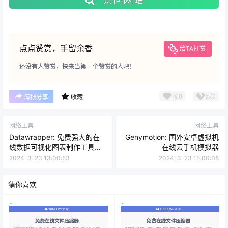
点点赞赏，手留余香
给TA打赏
还没有人赞赏，快来当第一个赞赏的人吧！
顶
0
踩
0
海报分享
收藏
网络工具
网络工具
Datawrapper: 免费强大的在
Genymotion: 国外安卓虚拟机
线数据可视化图表制作工具软
在线云手机模拟器
件
2024-3-23 13:00:53
2024-3-23 15:00:08
猜你喜欢