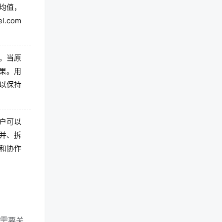
平均值，
.com
新。当原
结果。用
以保持
用户可以
合并、拆
和协作
只需要关