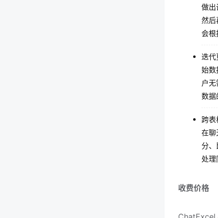
做出
然后
会根
迭代
始数
户无
数据
跨表
在聊
分、
处理
收费价格
ChatE