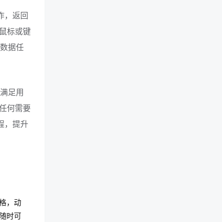
操作，返回
鼠标或键
种数据任
以满足用
任何需要
流程，提升
表格，动
随时可