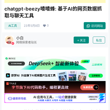
chatgpt-beezy喳喳蜂: 基于AI的网页数据抓
取与聊天工具
0
AI工具
23年5月8日
访问网站
小白
关注
私信
网络探索者站长