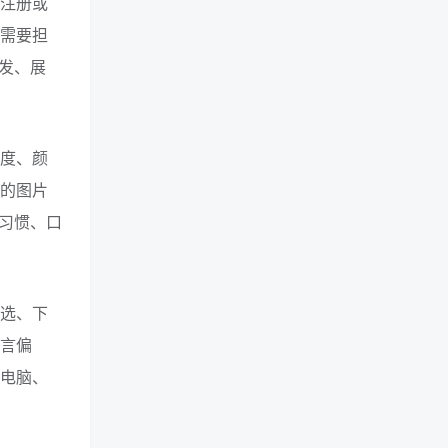
要注册或
不需要担
发、展
角度、颜
 的图片
习惯、口
筛选、下
语言偏
在电脑、