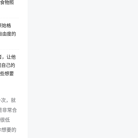
取食物照
的原始格
辑自由度的
作者，让他
展自己的
那些想要
一次，就
格是非常合
是很低
你想要的