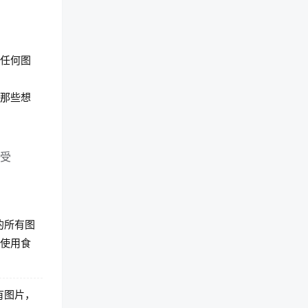
用任何图
者那些想
享受
 的所有图
量使用食
所有图片，