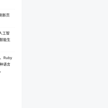
或刷新页
与人工智
智能生
t、Ruby
种语言
。