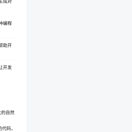
，生成对
一种编程
，帮助开
，让开发
强大的自然
的代码，