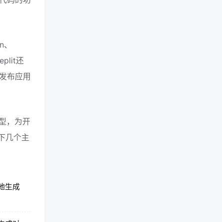
n、
lit还
发布应用
4模型，为开
以下几个主
时地生成