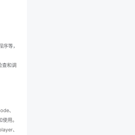
用程序等，
检查和调
ode、
问和使用。
layer、