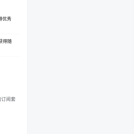
获得优秀
，获得随
r的订阅套