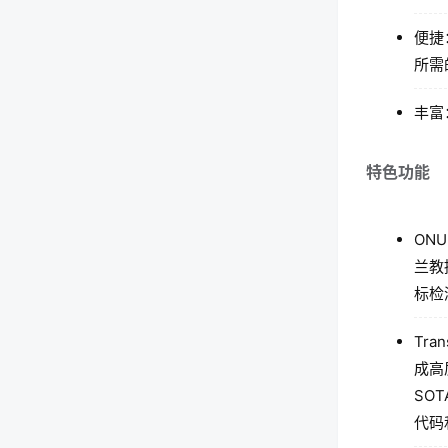
便捷
所需
丰富
特色功能
ON
兰教
标检
Tr
成高
SO
代码