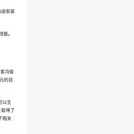
自由安装
技能。
学家冯俊
元的目
，可以生
上取得了
了相关