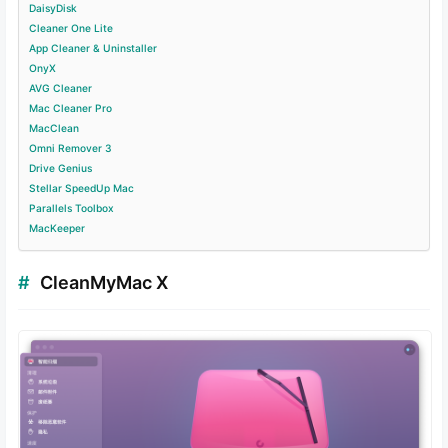
DaisyDisk
Cleaner One Lite
App Cleaner & Uninstaller
OnyX
AVG Cleaner
Mac Cleaner Pro
MacClean
Omni Remover 3
Drive Genius
Stellar SpeedUp Mac
Parallels Toolbox
MacKeeper
CleanMyMac X