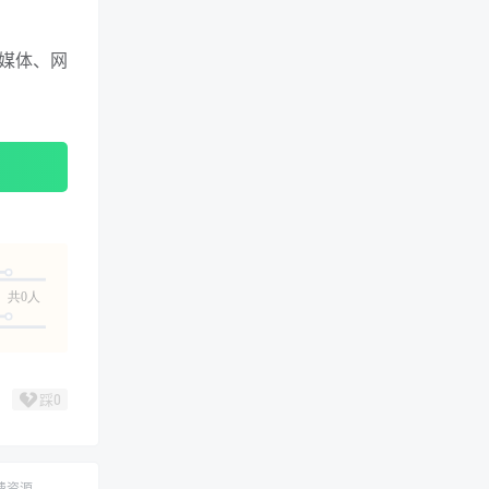
媒体、网
共0人
踩
0
费资源