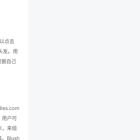
以点击
的头发。用
根据自己
s.com
库。用户可
作，来组
Blush