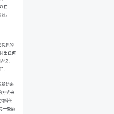
以在
资源。
它提供的
付出任何
献协议，
们。
或赞助来
的方式来
来捐赠任
获得一些额