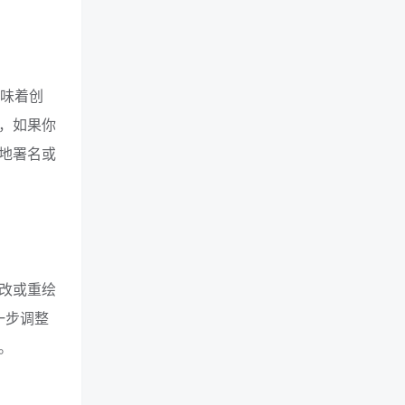
意味着创
，如果你
择性地署名或
改或重绘
一步调整
。