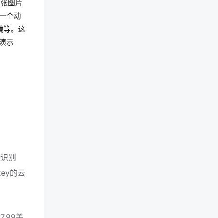
多张图片
一个动
镜等。这
演示
用
脸识别
ey的云
.99美