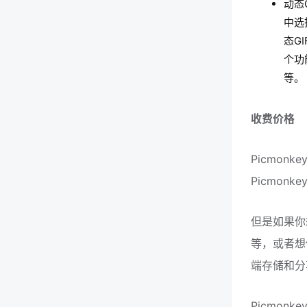
动态
中选
态G
个功
等。
收费价格
Picmo
Picmo
但是如果你
等，或者想使
端存储和分
Picmo