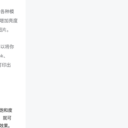
的各种模
增加亮度
图片。
可以将你
ok、
打印出
饱和度
，就可
效果。