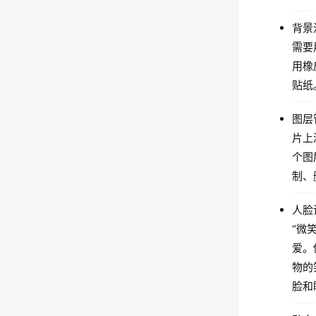
背景
需要
用橡
贴纸
图层
片上
个图
制、
人脸
“微
爱。
物的
脸和