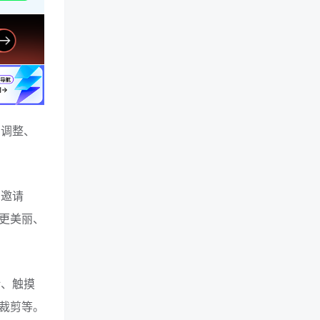
、调整、
、邀请
们更美丽、
计、触摸
裁剪等。