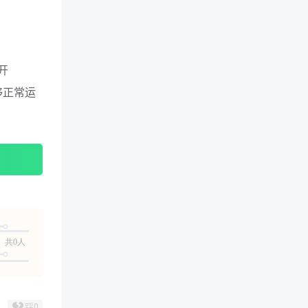
开
够正常运
共0人
踩
0