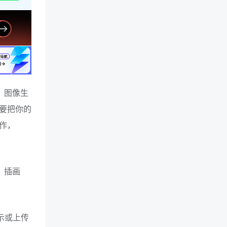
、图像生
要把你的
作，
、插画
示或上传