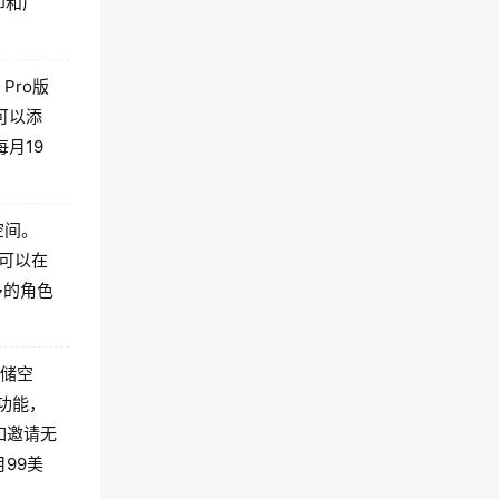
印和广
Pro版
可以添
月19
空间。
且可以在
多的角色
存储空
手功能，
如邀请无
99美