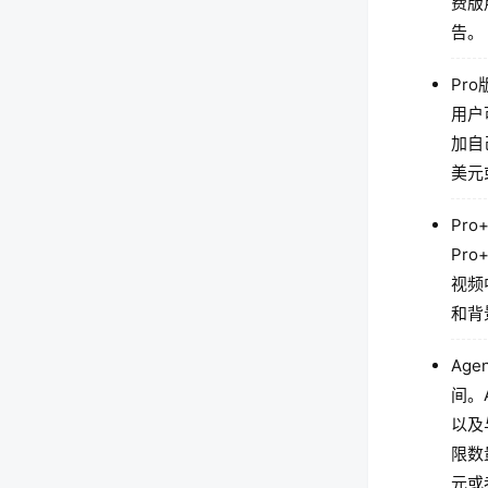
费版
告。
Pr
用户
加自
美元
Pr
Pr
视频
和背
Ag
间。
以及
限数
元或