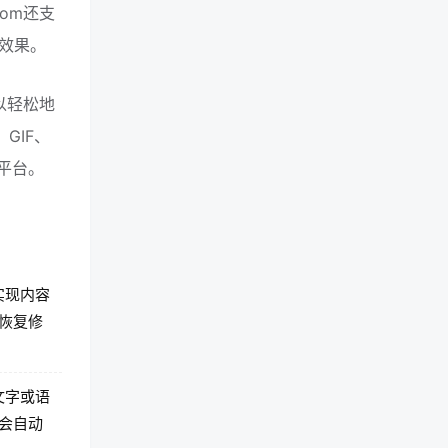
om还支
效果。
以轻松地
GIF、
体平台。
实现内容
恢复修
文字或语
会自动