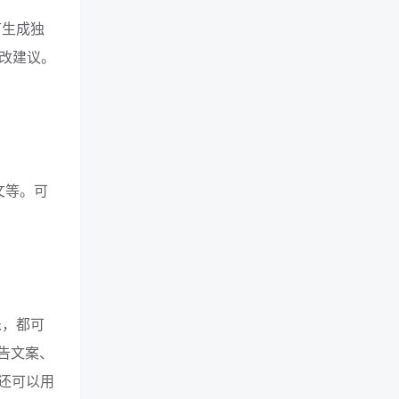
节生成独
改建议。
文等。可
乐，都可
告文案、
还可以用