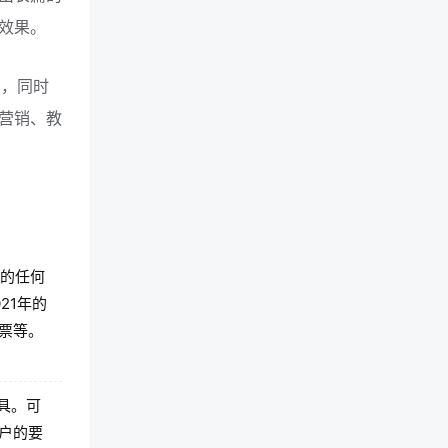
效果。
力，同时
营销、教
户的任何
21年的
票等。
工具。可
户的要