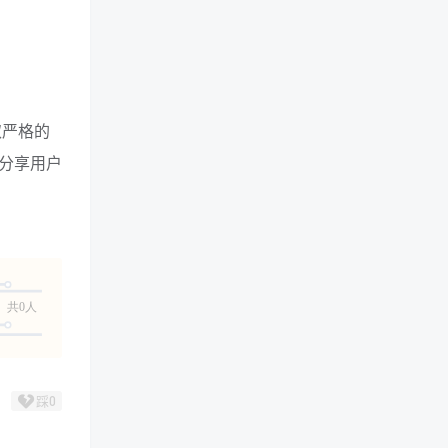
取严格的
分享用户
共0人
踩
0