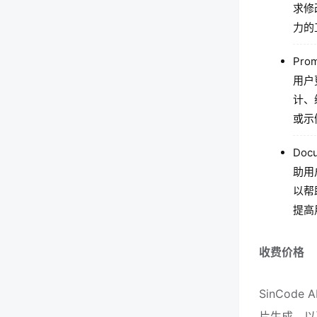
求修
力的
Pr
用户
计、
或示
Do
助用
以帮
提高
收费价格
SinCod
片生成，以