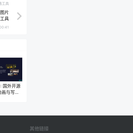
络工具
能图片
工具
00:41
AI: 国外开源
绘画与写作
其他链接