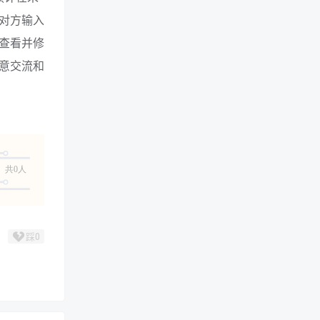
对方输入
查看并修
意交流和
共0人
踩
0