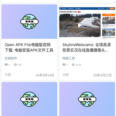
Open APK File电脑版官网
SkylineWebcams: 全球高清
下载: 电脑安装APK文件工具
街景实况在线直播摄像头网
站
应用软件
网络工具
0
998
0
30.5k
小白
小白
25年5月14日
25年4月27日