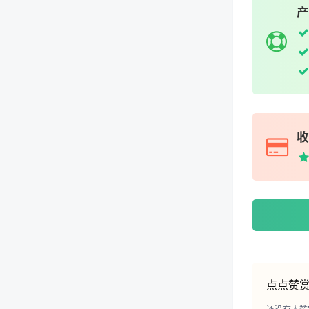
产
收
点点赞