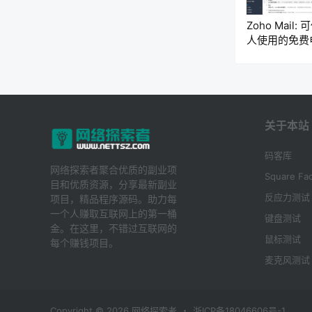
Zoho Mail:
人使用的免费
邮箱服务
关于本站
码客库
网络探索者聚合优质的副业项
Square Fac
目和优质资源，分享最新副业
反应力测试
项目，精品程序源码。助力每
一个人赚取互联网上的第一桶
键盘测试
金。在这里，不错过互联网的
鼠标测试
每个赚钱项目。
麦克风测试
Copyright © 2026
网络探索者
・
浙ICP备18046606号-1