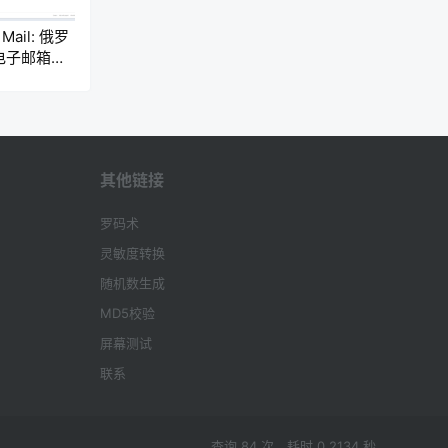
 Mail: 俄罗
电子邮箱服
其他链接
罗码术
灵敏度转换
随机数生成
MD5校验
屏幕测试
联系
查询 84 次，耗时 0.2134 秒