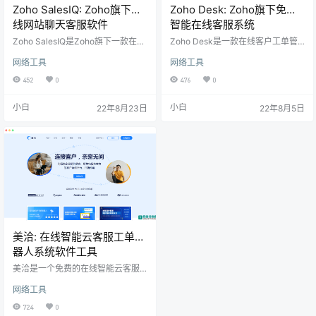
Zoho SalesIQ: Zoho旗下在
Zoho Desk: Zoho旗下免费
线网站聊天客服软件
智能在线客服系统
Zoho SalesIQ是Zoho旗下一款在线
Zoho Desk是一款在线客户工单管
网站实时聊天软件。提供出色的实
理系统，帮助企业从多种渠道为客
网络工具
网络工具
时聊天软件为潜在客户和客户提供
户提供优质的售后服务支持，持续
满意的体验工具，可以帮助你在整
提升客户满意度和忠诚度。它是业
452
0
476
0
个客户生命周期（从登录您的网站
内首款具有背景信息感知的售后帮
开始，一直到客户支持阶段）中与
助台软件，让你的客户服务水平超
小白
小白
22年8月23日
22年8月5日
您的潜在客户和客户建立更好的关
越同行。
系。
美洽: 在线智能云客服工单机
器人系统软件工具
美洽是一个免费的在线智能云客服
系统软件工具。提供一站式客户互
网络工具
动 SaaS 服务工具。目前美洽拥有
在线客服、呼叫中心、客服机器
724
0
人、工单系统和营销机器人 等产