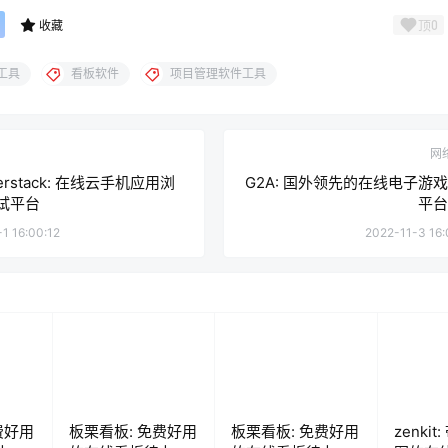
顶
0
收藏
工具
看板软件
项目管理软件工具
网
serstack: 在线云手机应用浏
G2A: 国外领先的在线电子游
试平台
平台
1 16:00:12
2022-11-3 16:
费好用
板栗看板: 免费好用
板栗看板: 免费好用
zenki