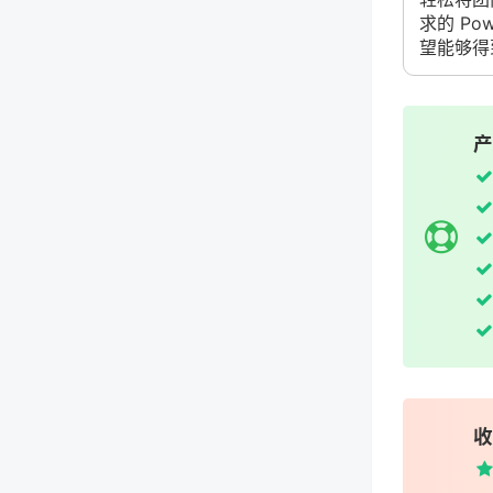
求的 Po
望能够得
产
收