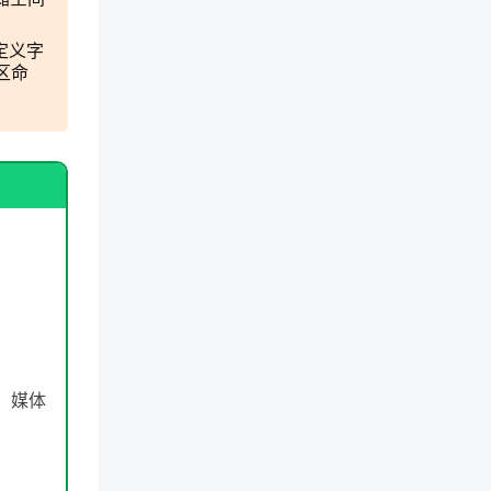
定义字
区命
，媒体