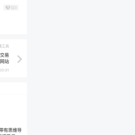
踩
0
络工具
戏交易
网站
00:31
t: 带有思维导