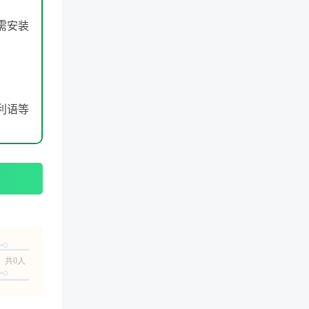
需安装
利语等
共0人