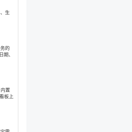
表、生
任务的
日期、
 内置
目看板上
特定需