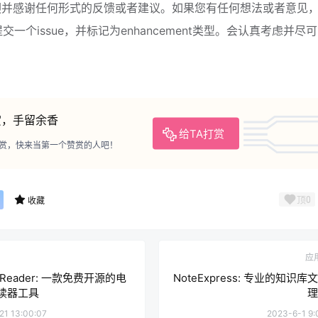
欢迎并感谢任何形式的反馈或者建议。如果您有任何想法或者意见
上提交一个issue，并标记为enhancement类型。会认真考虑并尽
赏，手留余香
给TA打赏
赏，快来当第一个赞赏的人吧！
顶
0
收藏
应
o Reader: 一款免费开源的电
NoteExpress: 专业的知识库
读器工具
理
21 13:00:07
2023-6-1 9: