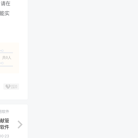
，请在
可能实
共0人
踩
0
用软件
文献管
软件
00:23