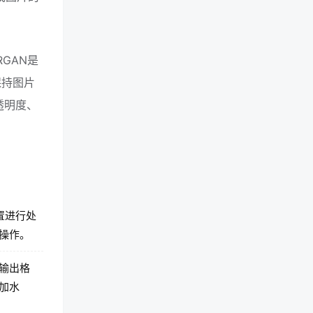
RGAN是
保持图片
透明度、
置进行处
操作。
输出格
加水