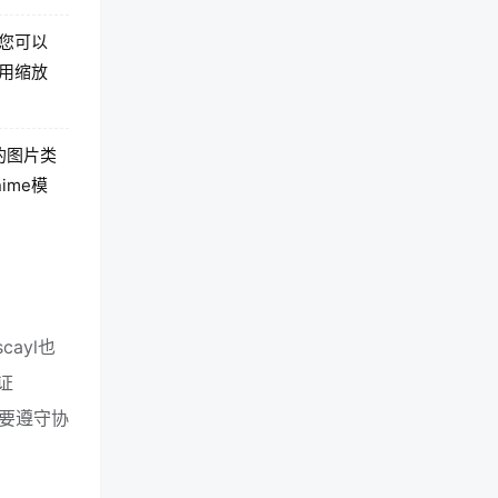
您可以
用缩放
的图片类
ime模
ayl也
证
只要遵守协